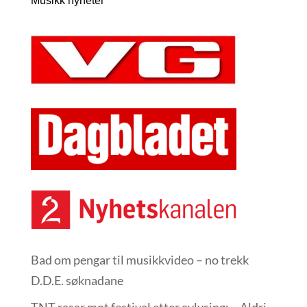
Musikk nyheter
Bad om pengar til musikkvideo – no trekk
D.D.E. søknadane
TNT rasar mot festival etter avlysing: – Aldri