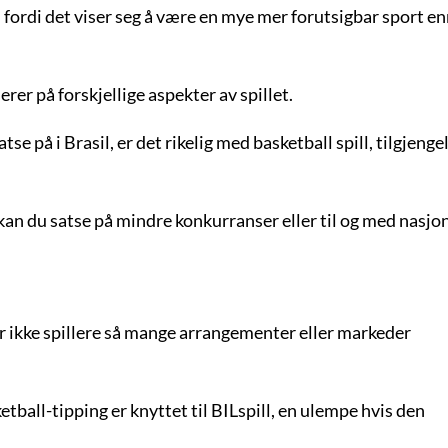
l fordi det viser seg å være en mye mer forutsigbar sport e
rer på forskjellige aspekter av spillet.
 på i Brasil, er det rikelig med basketball spill, tilgjengel
an du satse på mindre konkurranser eller til og med nasjo
ner ikke spillere så mange arrangementer eller markeder
etball-tipping er knyttet til BILspill, en ulempe hvis den