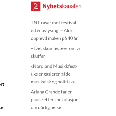
TNT rasar mot festival
etter avlysing: – Aldri
opplevd maken på 40 år
– Det skumleste er om vi
skuffer
«Nordland Musikkfest­
uke engasjerer både
musikalsk og politisk»
ort
Ariana Grande tar en
pause etter spekulasjon
om dårlig helse
se