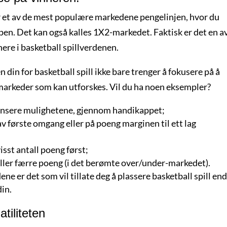
 er et av de mest populære markedene pengelinjen, hvor du
en. Det kan også kalles 1X2-markedet. Faktisk er det en a
nere i basketball spillverdenen.
n din for basketball spill ikke bare trenger å fokusere på å
 markeder som kan utforskes. Vil du ha noen eksempler?
alansere mulighetene, gjennom handikappet;
av første omgang eller på poeng marginen til ett lag
visst antall poeng først;
 eller færre poeng (i det berømte over/under-markedet).
e er det som vil tillate deg å plassere basketball spill en
din.
atiliteten