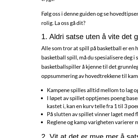
Følg oss i denne guiden og se hovedtipsen
rolig. La oss gå dit?
1. Aldri satse uten å vite det
Alle som tror at spill på basketball er en h
basketball spill, må du spesialisere deg i 
basketballspiller å kjenne til det grunnl
oppsummering av hovedtrekkene til ka
Kampene spilles alltid mellom to lag og
I løpet av spillet opptjenes poeng base
kastet i, kan en kurv telle fra 1 til 3 po
På slutten av spillet vinner laget med 
Reglene og kamp varigheten varierer me
2. Vit at det er mye mer å sa