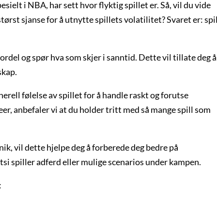
ielt i NBA, har sett hvor flyktig spillet er. Så, vil du vide
rst sjanse for å utnytte spillets volatilitet? Svaret er: spi
ordel og spør hva som skjer i sanntid. Dette vil tillate deg å
skap.
erell følelse av spillet for å handle raskt og forutse
deer, anbefaler vi at du holder tritt med så mange spill som
nik, vil dette hjelpe deg å forberede deg bedre på
tsi spiller adferd eller mulige scenarios under kampen.
: