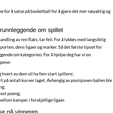
e for å satse på basketball for å gjøre det mer nøyaktig og
 grunnleggende om spillet
andling av ren flaks, tar feil. For å lykkes med langsiktig
sporten, dens ligaer og marker. Så det første tipset for
eggende om kategorien. For å hjelpe deg har vi en
mpene:
 hvert av dem vil ha fem start spillere;
rt på antall kurver laget. Avhengig av posisjonen ballen ble
eng;
flest poeng;
llom kamper i forskjellige ligaer.
tse på vinneren.