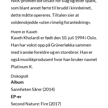
NRK-profilen ble utsatt for slag og/eller spark,
som blant annet førte til brudd i kinnbeinet,
dette måtte opereres. Tiltalen sier at
voldenskjedde «uten rimelig foranledning».
Hvem er Kaveh
Kaveh Kholardi er født den 10. juli 1994 i Oslo.
Han har vokst opp på Grünerløkka sammen
med iranske foreldre og en storebror. Han er
også musikkprodusent hvor han bruker navnet
Platinum K.
Diskografi
Album
Sannheten Sårer (2014)
EP-er
Second Nature: Fire (2017)