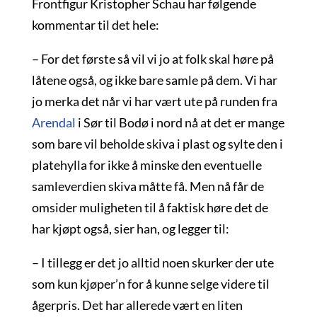
Frontfigur Kristopher Schau har følgende
kommentar til det hele:
– For det første så vil vi jo at folk skal høre på
låtene også, og ikke bare samle på dem. Vi har
jo merka det når vi har vært ute på runden fra
Arendal
i Sør til Bodø i nord nå at det er mange
som bare vil beholde skiva i plast og sylte den i
platehylla for ikke å minske den eventuelle
samleverdien skiva måtte få. Men nå får de
omsider muligheten til å faktisk høre det de
har kjøpt også, sier han, og legger til:
– I tillegg er det jo alltid noen skurker der ute
som kun kjøper’n for å kunne selge videre til
ågerpris. Det har allerede vært en liten