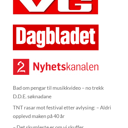
Bad om pengar til musikkvideo – no trekk
D.D.E. søknadane
TNT rasar mot festival etter avlysing: – Aldri
opplevd maken på 40 år
– Det skumleste er om vi skuffer