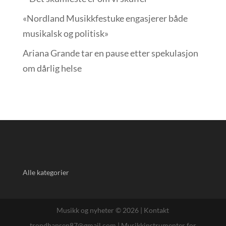
«Nordland Musikkfest­uke engasjerer både
musikalsk og politisk»
Ariana Grande tar en pause etter spekulasjon
om dårlig helse
Alle kategorier
Musikk og nyheter © 2026 |
Kontakt
trondhansen87@gmail.com
|
Musikkinstrumenter for