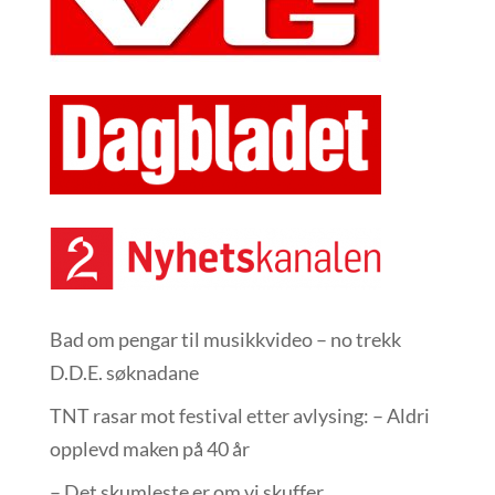
Bad om pengar til musikkvideo – no trekk
D.D.E. søknadane
TNT rasar mot festival etter avlysing: – Aldri
opplevd maken på 40 år
– Det skumleste er om vi skuffer