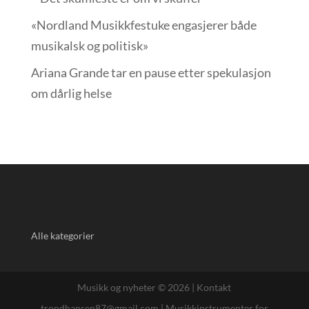
«Nordland Musikkfest­uke engasjerer både
musikalsk og politisk»
Ariana Grande tar en pause etter spekulasjon
om dårlig helse
Alle kategorier
Musikk og nyheter © 2026 |
Kontakt
trondhansen87@gmail.com
|
Musikkinstrumenter for