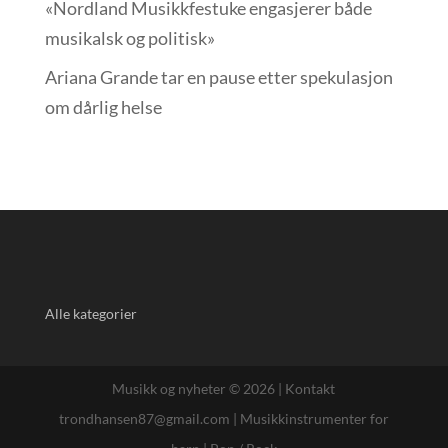
«Nordland Musikkfest­uke engasjerer både
musikalsk og politisk»
Ariana Grande tar en pause etter spekulasjon
om dårlig helse
Alle kategorier
Musikk og nyheter © 2026 |
Kontakt
trondhansen87@gmail.com
|
Musikkinstrumenter for