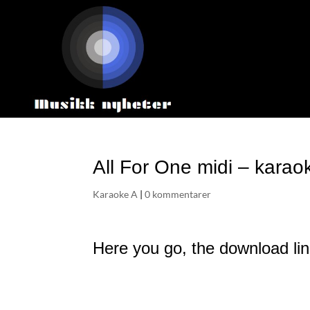
All For One midi – karao
Karaoke A
|
0 kommentarer
Here you go, the download link