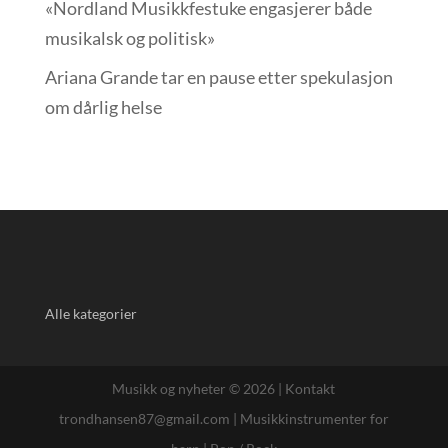
«Nordland Musikkfest­uke engasjerer både
musikalsk og politisk»
Ariana Grande tar en pause etter spekulasjon
om dårlig helse
Alle kategorier
Musikk og nyheter © 2026 |
Kontakt
trondhansen87@gmail.com
|
Musikkinstrumenter for