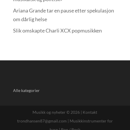
Ariana Grande tar en pause etter spekulasjon
om dårlig helse
Slik omskapte Charli XCX popmusikken
Alle kategorier
Musikk og nyheter © 2026 |
Kontakt
trondhansen87@gmail.com
|
Musikkinstrumenter for
barn
|
Pop / Rock