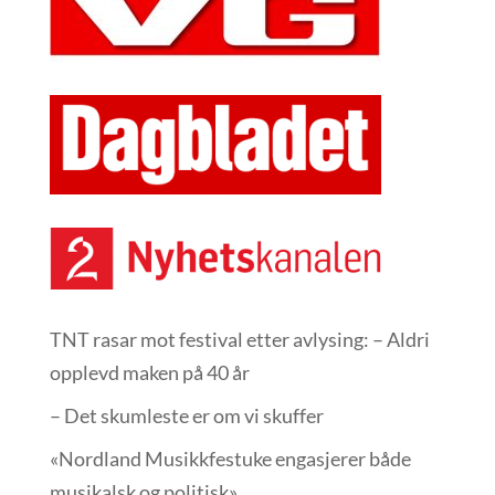
TNT rasar mot festival etter avlysing: – Aldri
opplevd maken på 40 år
– Det skumleste er om vi skuffer
«Nordland Musikkfest­uke engasjerer både
musikalsk og politisk»