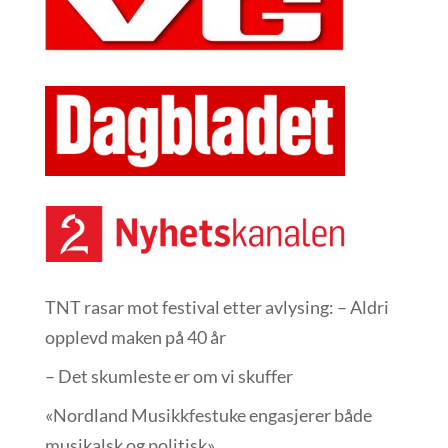
TNT rasar mot festival etter avlysing: – Aldri
opplevd maken på 40 år
– Det skumleste er om vi skuffer
«Nordland Musikkfest­uke engasjerer både
musikalsk og politisk»