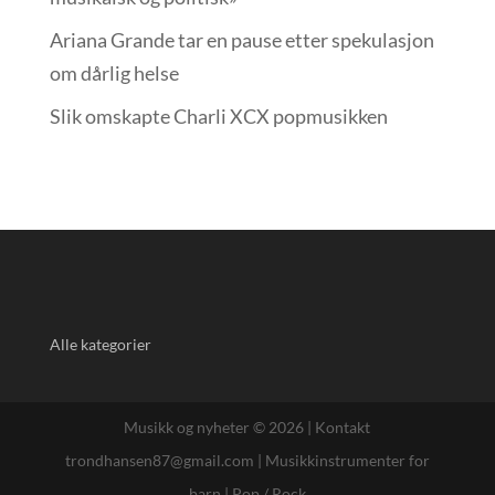
Ariana Grande tar en pause etter spekulasjon
om dårlig helse
Slik omskapte Charli XCX popmusikken
Alle kategorier
Musikk og nyheter © 2026 |
Kontakt
trondhansen87@gmail.com
|
Musikkinstrumenter for
barn
|
Pop / Rock