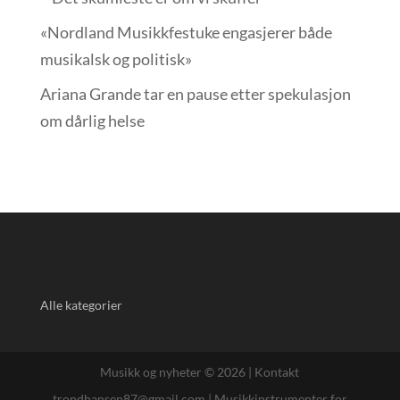
«Nordland Musikkfest­uke engasjerer både
musikalsk og politisk»
Ariana Grande tar en pause etter spekulasjon
om dårlig helse
Alle kategorier
Musikk og nyheter © 2026 |
Kontakt
trondhansen87@gmail.com
|
Musikkinstrumenter for