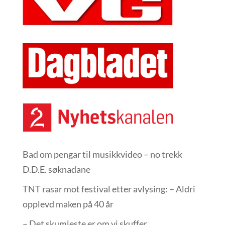
Bad om pengar til musikkvideo – no trekk
D.D.E. søknadane
TNT rasar mot festival etter avlysing: – Aldri
opplevd maken på 40 år
– Det skumleste er om vi skuffer