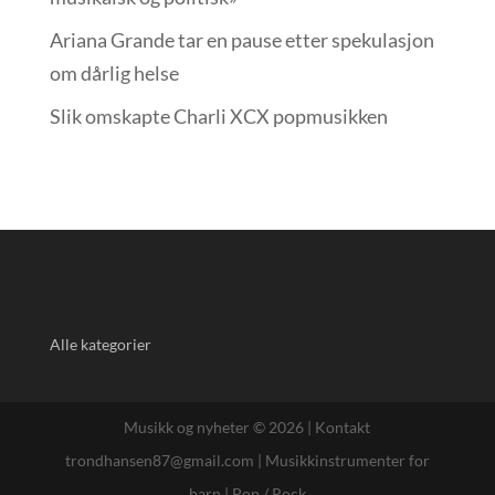
Ariana Grande tar en pause etter spekulasjon
om dårlig helse
Slik omskapte Charli XCX popmusikken
Alle kategorier
Musikk og nyheter © 2026 |
Kontakt
trondhansen87@gmail.com
|
Musikkinstrumenter for
barn
|
Pop / Rock