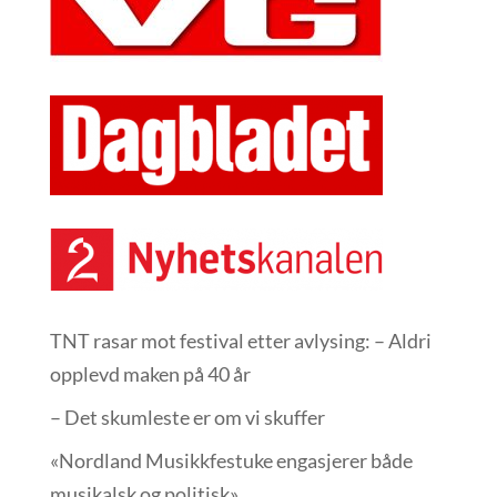
TNT rasar mot festival etter avlysing: – Aldri
opplevd maken på 40 år
– Det skumleste er om vi skuffer
«Nordland Musikkfest­uke engasjerer både
musikalsk og politisk»