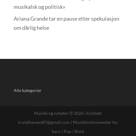
musikalsk og politisk»
Ariana Grande tar en pause etter spekulasjon
om dårlig helse
Alle kategorier
Musikk og nyheter © 2026 |
Kontakt
trondhansen87@gmail.com
|
Musikkinstrumenter for
barn
|
Pop / Rock