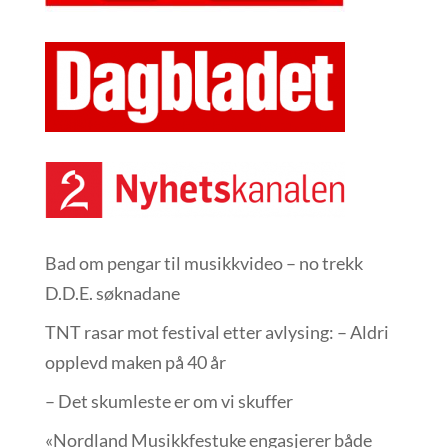
Bad om pengar til musikkvideo – no trekk
D.D.E. søknadane
TNT rasar mot festival etter avlysing: – Aldri
opplevd maken på 40 år
– Det skumleste er om vi skuffer
«Nordland Musikkfest­uke engasjerer både