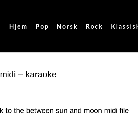
Hjem
Pop
Norsk
Rock
Klassis
idi – karaoke
nk to the between sun and moon
midi file