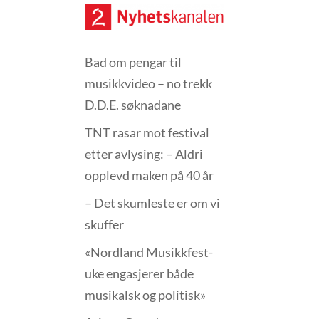
Bad om pengar til
musikkvideo – no trekk
D.D.E. søknadane
TNT rasar mot festival
etter avlysing: – Aldri
opplevd maken på 40 år
– Det skumleste er om vi
skuffer
«Nordland Musikkfest­
uke engasjerer både
musikalsk og politisk»