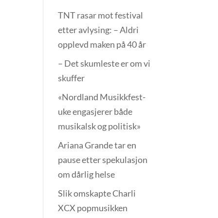
TNT rasar mot festival
etter avlysing: – Aldri
opplevd maken på 40 år
– Det skumleste er om vi
skuffer
«Nordland Musikkfest­
uke engasjerer både
musikalsk og politisk»
Ariana Grande tar en
pause etter spekulasjon
om dårlig helse
Slik omskapte Charli
XCX popmusikken