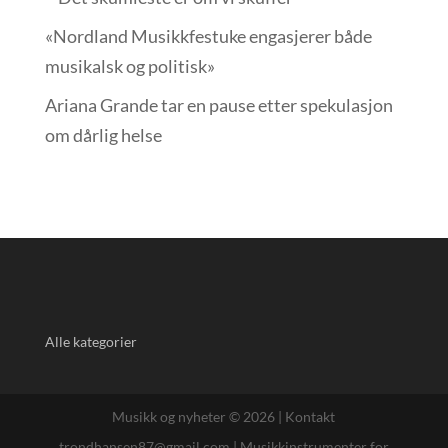
«Nordland Musikkfest­uke engasjerer både
musikalsk og politisk»
Ariana Grande tar en pause etter spekulasjon
om dårlig helse
Alle kategorier
Musikk og nyheter © 2026 |
Kontakt
trondhansen87@gmail.com
|
Musikkinstrumenter for