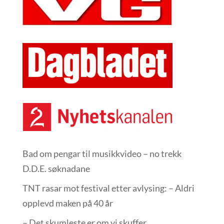
Bad om pengar til musikkvideo – no trekk
D.D.E. søknadane
TNT rasar mot festival etter avlysing: – Aldri
opplevd maken på 40 år
– Det skumleste er om vi skuffer