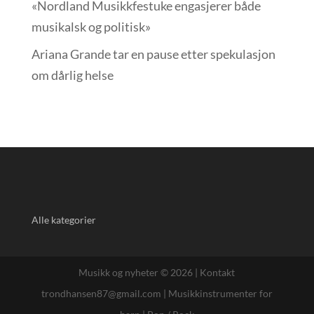
«Nordland Musikkfest­uke engasjerer både
musikalsk og politisk»
Ariana Grande tar en pause etter spekulasjon
om dårlig helse
Alle kategorier
Musikk og nyheter © 2026 |
Kontakt
trondhansen87@gmail.com
|
Musikkinstrumenter for