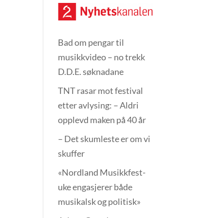
Bad om pengar til
musikkvideo – no trekk
D.D.E. søknadane
TNT rasar mot festival
etter avlysing: – Aldri
opplevd maken på 40 år
– Det skumleste er om vi
skuffer
«Nordland Musikkfest­
uke engasjerer både
musikalsk og politisk»