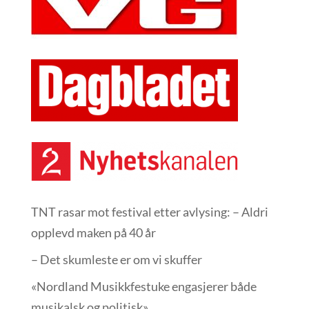
TNT rasar mot festival etter avlysing: – Aldri
opplevd maken på 40 år
– Det skumleste er om vi skuffer
«Nordland Musikkfest­uke engasjerer både
musikalsk og politisk»