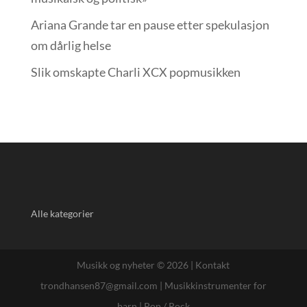
Ariana Grande tar en pause etter spekulasjon
om dårlig helse
Slik omskapte Charli XCX popmusikken
Alle kategorier
Musikk og nyheter © 2026 |
Kontakt
trondhansen87@gmail.com
|
Musikkinstrumenter for
barn
|
Pop / Rock