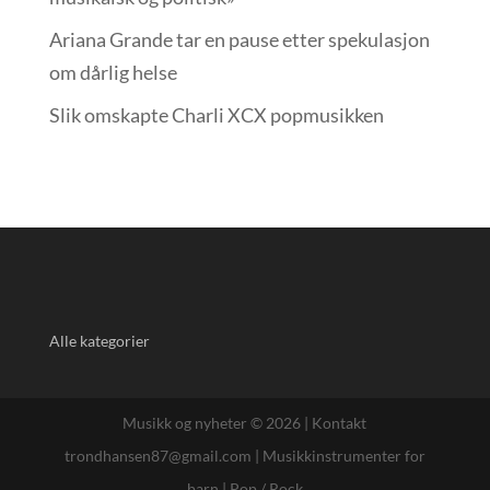
Ariana Grande tar en pause etter spekulasjon
om dårlig helse
Slik omskapte Charli XCX popmusikken
Alle kategorier
Musikk og nyheter © 2026 |
Kontakt
trondhansen87@gmail.com
|
Musikkinstrumenter for
barn
|
Pop / Rock