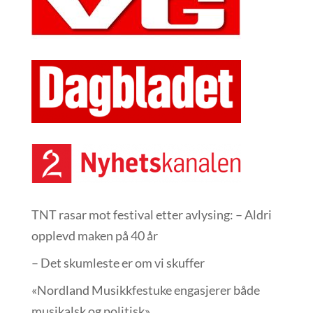
TNT rasar mot festival etter avlysing: – Aldri
opplevd maken på 40 år
– Det skumleste er om vi skuffer
«Nordland Musikkfest­uke engasjerer både
musikalsk og politisk»