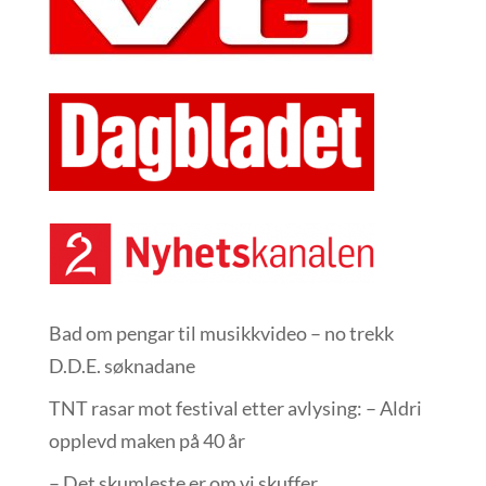
Bad om pengar til musikkvideo – no trekk
D.D.E. søknadane
TNT rasar mot festival etter avlysing: – Aldri
opplevd maken på 40 år
– Det skumleste er om vi skuffer