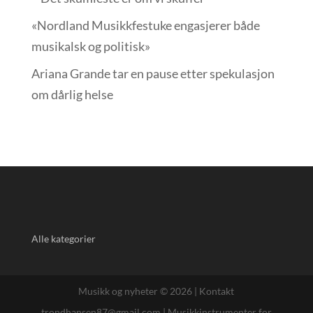
«Nordland Musikkfest­uke engasjerer både
musikalsk og politisk»
Ariana Grande tar en pause etter spekulasjon
om dårlig helse
Alle kategorier
Musikk og nyheter © 2026 |
Kontakt
trondhansen87@gmail.com
|
Musikkinstrumenter for