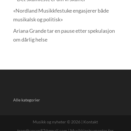
«Nordland Musikkfest­uke engasjerer både
musikalsk og politisk»
Ariana Grande tar en pause etter spekulasjon
om dårlig helse
Alle kategorier
Musikk og nyheter © 2026 |
Kontakt
trondhansen87@gmail.com
|
Musikkinstrumenter for