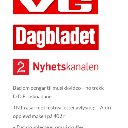
Bad om pengar til musikkvideo – no trekk
D.D.E. søknadane
TNT rasar mot festival etter avlysing: – Aldri
opplevd maken på 40 år
– Det skumleste er om vi skuffer