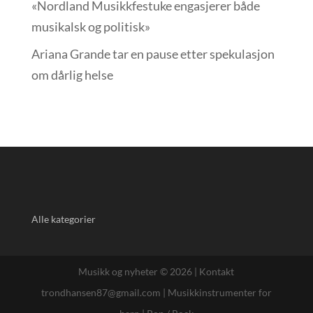
«Nordland Musikkfest­uke engasjerer både
musikalsk og politisk»
Ariana Grande tar en pause etter spekulasjon
om dårlig helse
Alle kategorier
Musikk og nyheter © 2026 |
Kontakt
trondhansen87@gmail.com
|
Musikkinstrumenter for