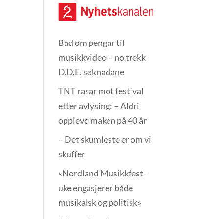
Bad om pengar til
musikkvideo – no trekk
D.D.E. søknadane
TNT rasar mot festival
etter avlysing: – Aldri
opplevd maken på 40 år
– Det skumleste er om vi
skuffer
«Nordland Musikkfest­
uke engasjerer både
musikalsk og politisk»