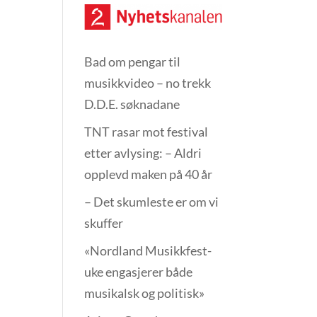
Bad om pengar til
musikkvideo – no trekk
D.D.E. søknadane
TNT rasar mot festival
etter avlysing: – Aldri
opplevd maken på 40 år
– Det skumleste er om vi
skuffer
«Nordland Musikkfest­
uke engasjerer både
musikalsk og politisk»