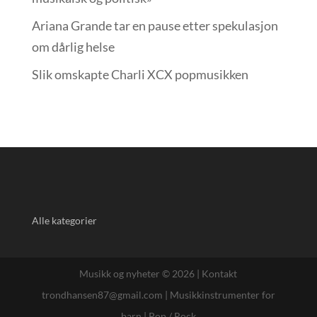
Ariana Grande tar en pause etter spekulasjon
om dårlig helse
Slik omskapte Charli XCX popmusikken
Alle kategorier
Musikk og nyheter © 2026 |
Kontakt
trondhansen87@gmail.com
|
Musikkinstrumenter for
barn
|
Pop / Rock