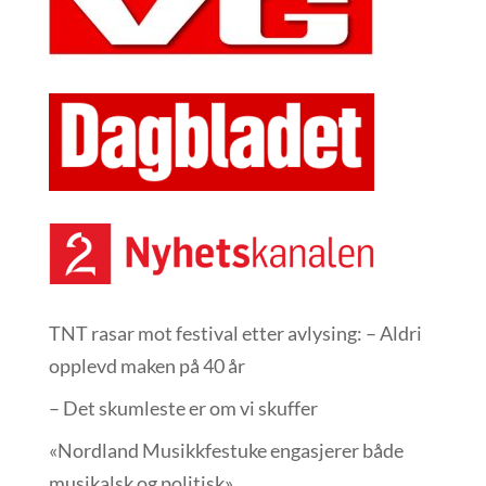
TNT rasar mot festival etter avlysing: – Aldri
opplevd maken på 40 år
– Det skumleste er om vi skuffer
«Nordland Musikkfest­uke engasjerer både
musikalsk og politisk»