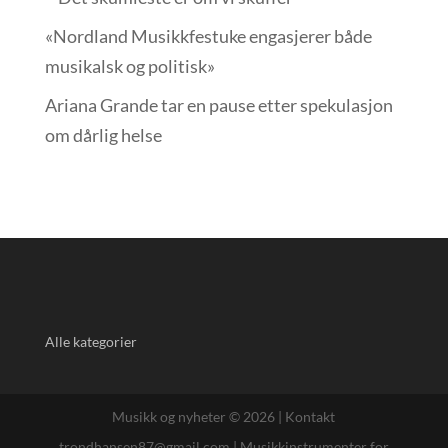
«Nordland Musikkfest­uke engasjerer både
musikalsk og politisk»
Ariana Grande tar en pause etter spekulasjon
om dårlig helse
Alle kategorier
Musikk og nyheter © 2026 |
Kontakt
trondhansen87@gmail.com
|
Musikkinstrumenter for