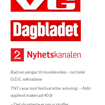
Bad om pengar til musikkvideo – no trekk
D.D.E. søknadane
TNT rasar mot festival etter avlysing: – Aldri
opplevd maken på 40 år
– Det skumleste er om vi skuffer