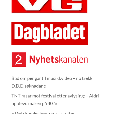
Bad om pengar til musikkvideo – no trekk
D.D.E. søknadane
TNT rasar mot festival etter avlysing: – Aldri
opplevd maken på 40 år
– Det skumleste er om vi skuffer