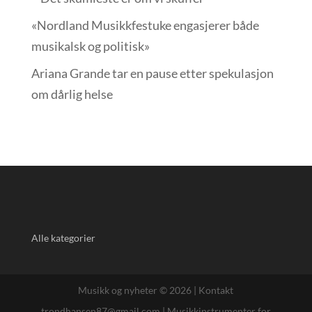
«Nordland Musikkfest­uke engasjerer både
musikalsk og politisk»
Ariana Grande tar en pause etter spekulasjon
om dårlig helse
Alle kategorier
Musikk og nyheter © 2026 |
Kontakt
trondhansen87@gmail.com
|
Musikkinstrumenter for