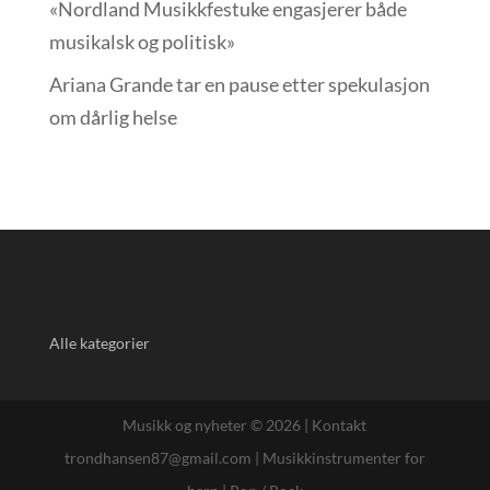
«Nordland Musikkfest­uke engasjerer både
musikalsk og politisk»
Ariana Grande tar en pause etter spekulasjon
om dårlig helse
Alle kategorier
Musikk og nyheter © 2026 |
Kontakt
trondhansen87@gmail.com
|
Musikkinstrumenter for