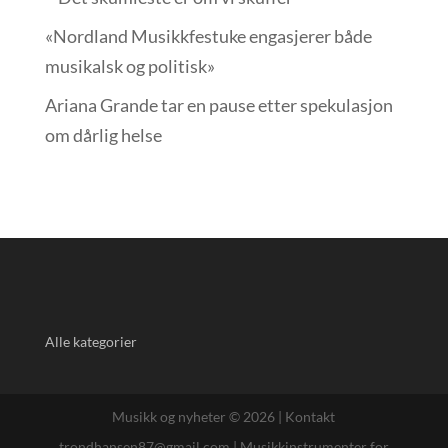
«Nordland Musikkfest­uke engasjerer både
musikalsk og politisk»
Ariana Grande tar en pause etter spekulasjon
om dårlig helse
Alle kategorier
Musikk og nyheter © 2026 |
Kontakt
trondhansen87@gmail.com
|
Musikkinstrumenter for