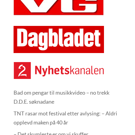
Bad om pengar til musikkvideo – no trekk
D.D.E. søknadane
TNT rasar mot festival etter avlysing: – Aldri
opplevd maken på 40 år
– Det skumleste er om vi skuffer