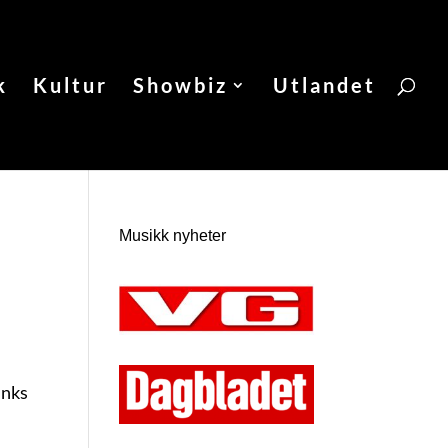
k
Kultur
Showbiz
Utlandet
Musikk nyheter
inks