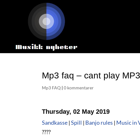
Mp3 faq – cant play MP
Mp3 FAQ
|
0 kommentarer
Thursday, 02 May 2019
Sandkasse
|
Spill
|
Banjo rules
|
Music in 
????