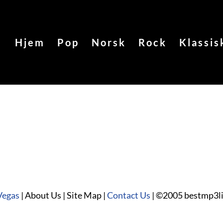
Hjem
Pop
Norsk
Rock
Klassis
3
Vegas
| About Us | Site Map |
Contact Us
| ©2005 bestmp3l