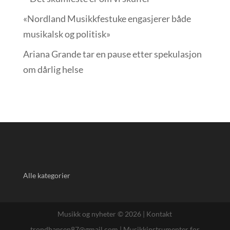
«Nordland Musikkfest­uke engasjerer både
musikalsk og politisk»
Ariana Grande tar en pause etter spekulasjon
om dårlig helse
Alle kategorier
Musikk og nyheter © 2026 |
Kontakt
trondhansen87@gmail.com
|
Musikkinstrumenter for