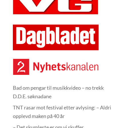
Bad om pengar til musikkvideo – no trekk
D.D.E. søknadane
TNT rasar mot festival etter avlysing: – Aldri
opplevd maken på 40 år
– Det skumleste er om vi skuffer