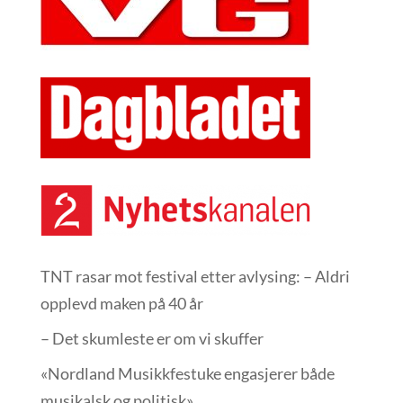
TNT rasar mot festival etter avlysing: – Aldri
opplevd maken på 40 år
– Det skumleste er om vi skuffer
«Nordland Musikkfest­uke engasjerer både
musikalsk og politisk»