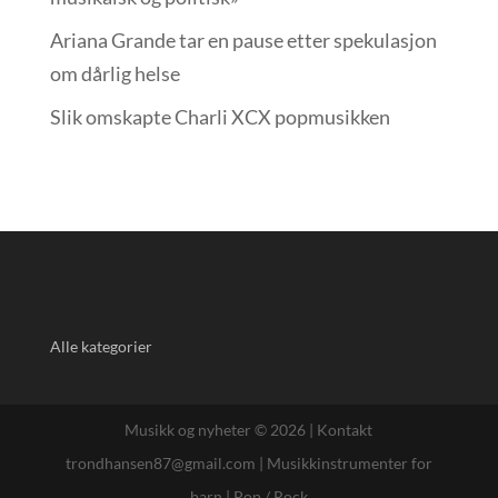
Ariana Grande tar en pause etter spekulasjon
om dårlig helse
Slik omskapte Charli XCX popmusikken
Alle kategorier
Musikk og nyheter © 2026 |
Kontakt
trondhansen87@gmail.com
|
Musikkinstrumenter for
barn
|
Pop / Rock