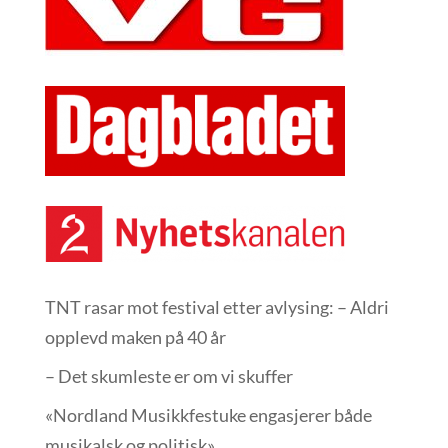
TNT rasar mot festival etter avlysing: – Aldri
opplevd maken på 40 år
– Det skumleste er om vi skuffer
«Nordland Musikkfest­uke engasjerer både
musikalsk og politisk»