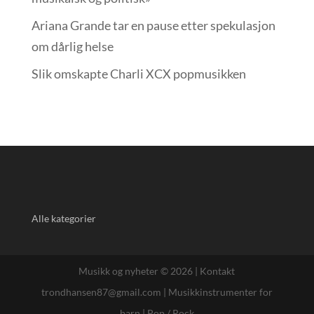
Ariana Grande tar en pause etter spekulasjon
om dårlig helse
Slik omskapte Charli XCX popmusikken
Alle kategorier
Musikk og nyheter © 2026 |
Kontakt
trondhansen87@gmail.com
|
Musikkinstrumenter for
barn
|
Pop / Rock