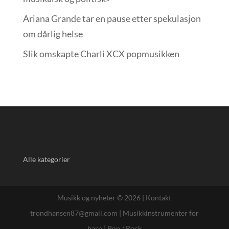
Ariana Grande tar en pause etter spekulasjon
om dårlig helse
Slik omskapte Charli XCX popmusikken
Alle kategorier
Musikk og nyheter © 2026 |
Kontakt
trondhansen87@gmail.com
|
Musikkinstrumenter for
barn
|
Pop / Rock