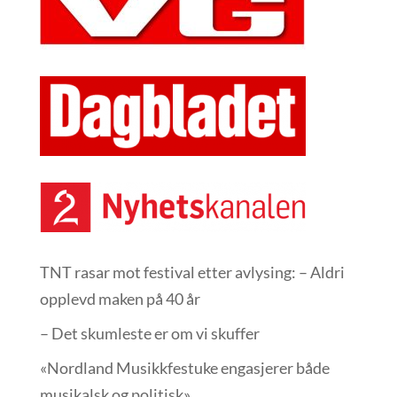
TNT rasar mot festival etter avlysing: – Aldri
opplevd maken på 40 år
– Det skumleste er om vi skuffer
«Nordland Musikkfest­uke engasjerer både
musikalsk og politisk»