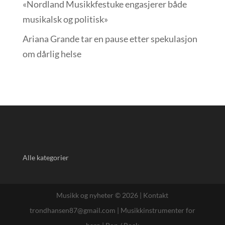
«Nordland Musikkfest­uke engasjerer både
musikalsk og politisk»
Ariana Grande tar en pause etter spekulasjon
om dårlig helse
Alle kategorier
Musikk og nyheter © 2026 |
Kontakt
trondhansen87@gmail.com
|
Musikkinstrumenter for