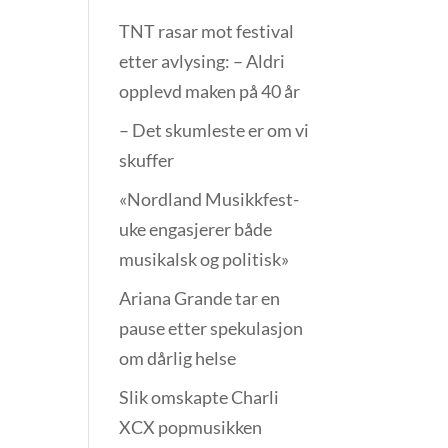
TNT rasar mot festival
etter avlysing: – Aldri
opplevd maken på 40 år
– Det skumleste er om vi
skuffer
«Nordland Musikkfest­
uke engasjerer både
musikalsk og politisk»
Ariana Grande tar en
pause etter spekulasjon
om dårlig helse
Slik omskapte Charli
XCX popmusikken