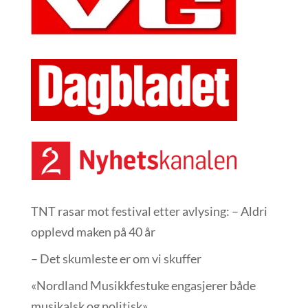
TNT rasar mot festival etter avlysing: – Aldri
opplevd maken på 40 år
– Det skumleste er om vi skuffer
«Nordland Musikkfest­uke engasjerer både
musikalsk og politisk»