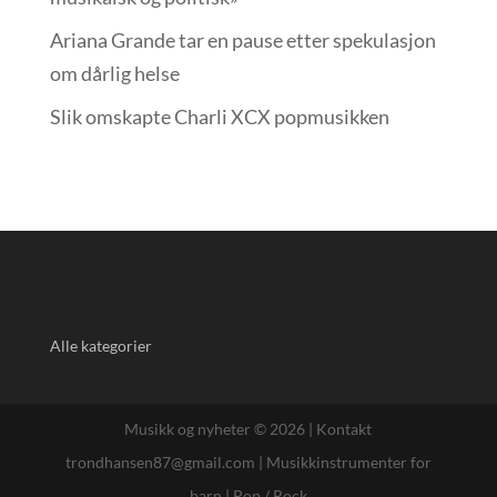
Ariana Grande tar en pause etter spekulasjon
om dårlig helse
Slik omskapte Charli XCX popmusikken
Alle kategorier
Musikk og nyheter © 2026 |
Kontakt
trondhansen87@gmail.com
|
Musikkinstrumenter for
barn
|
Pop / Rock