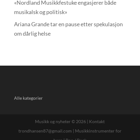
«Nordland Musikkfest­uke engasjerer både
musikalsk og politisk»
Ariana Grande tar en pause etter spekulasjon
om dårlig helse
Alle kategorier
Musikk og nyheter © 2026 |
Kontakt
trondhansen87@gmail.com
|
Musikkinstrumenter for