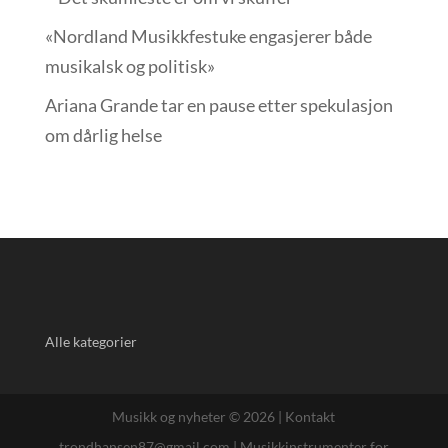
«Nordland Musikkfest­uke engasjerer både
musikalsk og politisk»
Ariana Grande tar en pause etter spekulasjon
om dårlig helse
Alle kategorier
Musikk og nyheter © 2026 |
Kontakt
trondhansen87@gmail.com
|
Musikkinstrumenter for