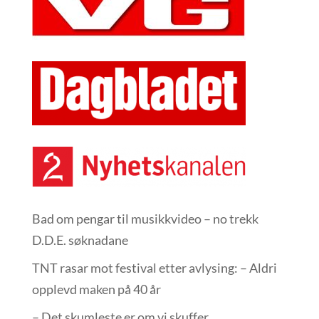
Bad om pengar til musikkvideo – no trekk
D.D.E. søknadane
TNT rasar mot festival etter avlysing: – Aldri
opplevd maken på 40 år
– Det skumleste er om vi skuffer