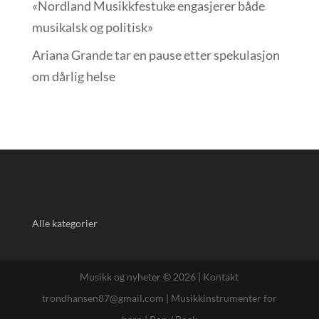
«Nordland Musikkfest­uke engasjerer både
musikalsk og politisk»
Ariana Grande tar en pause etter spekulasjon
om dårlig helse
Alle kategorier
Musikk og nyheter © 2026 |
Kontakt
trondhansen87@gmail.com
|
Musikkinstrumenter for