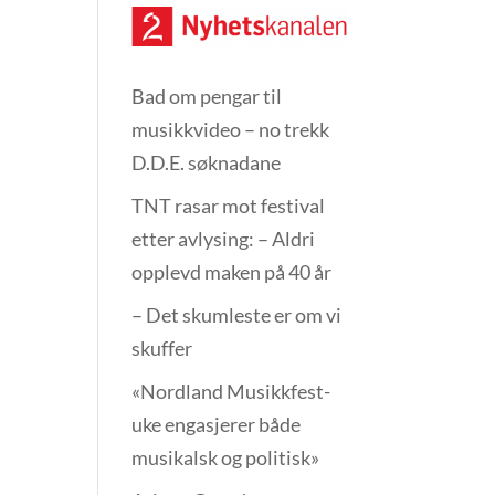
Bad om pengar til
musikkvideo – no trekk
D.D.E. søknadane
TNT rasar mot festival
etter avlysing: – Aldri
opplevd maken på 40 år
– Det skumleste er om vi
skuffer
«Nordland Musikkfest­
uke engasjerer både
musikalsk og politisk»