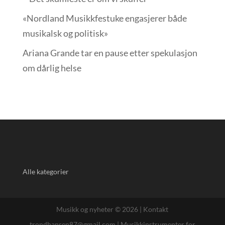
«Nordland Musikkfest­uke engasjerer både
musikalsk og politisk»
Ariana Grande tar en pause etter spekulasjon
om dårlig helse
Alle kategorier
Musikk og nyheter © 2026 |
Kontakt
trondhansen87@gmail.com
|
Musikkinstrumenter for