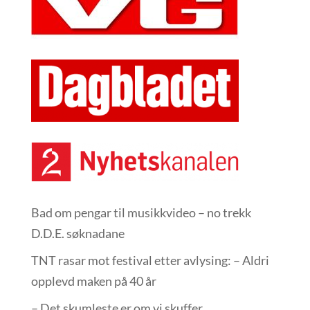
Bad om pengar til musikkvideo – no trekk
D.D.E. søknadane
TNT rasar mot festival etter avlysing: – Aldri
opplevd maken på 40 år
– Det skumleste er om vi skuffer