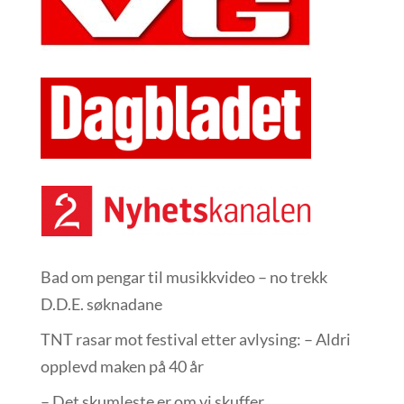
Bad om pengar til musikkvideo – no trekk
D.D.E. søknadane
TNT rasar mot festival etter avlysing: – Aldri
opplevd maken på 40 år
– Det skumleste er om vi skuffer