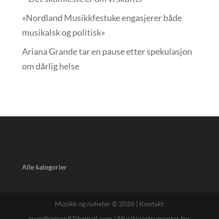
«Nordland Musikkfest­uke engasjerer både
musikalsk og politisk»
Ariana Grande tar en pause etter spekulasjon
om dårlig helse
Alle kategorier
Musikk og nyheter © 2026 |
Kontakt
trondhansen87@gmail.com
|
Musikkinstrumenter for