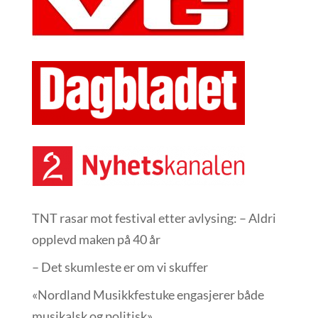
TNT rasar mot festival etter avlysing: – Aldri
opplevd maken på 40 år
– Det skumleste er om vi skuffer
«Nordland Musikkfest­uke engasjerer både
musikalsk og politisk»