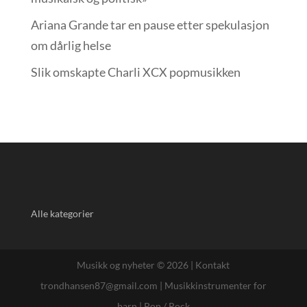
Ariana Grande tar en pause etter spekulasjon
om dårlig helse
Slik omskapte Charli XCX popmusikken
Alle kategorier
Musikk og nyheter © 2026 |
Kontakt
trondhansen87@gmail.com
|
Musikkinstrumenter for
barn
|
Pop / Rock