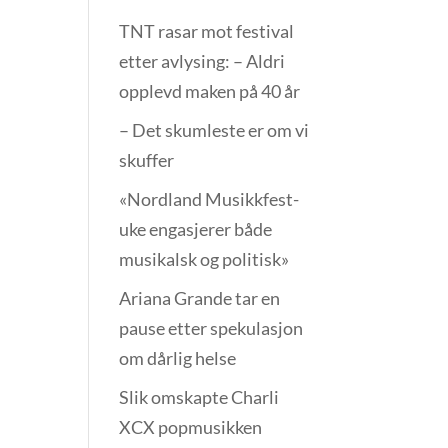
TNT rasar mot festival
etter avlysing: – Aldri
opplevd maken på 40 år
– Det skumleste er om vi
skuffer
«Nordland Musikkfest­
uke engasjerer både
musikalsk og politisk»
Ariana Grande tar en
pause etter spekulasjon
om dårlig helse
Slik omskapte Charli
XCX popmusikken