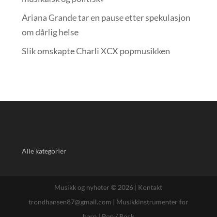
Ariana Grande tar en pause etter spekulasjon
om dårlig helse
Slik omskapte Charli XCX popmusikken
Alle kategorier
Musikk og nyheter © 2026 |
Kontakt
trondhansen87@gmail.com
|
Musikkinstrumenter for
barn
|
Pop / Rock