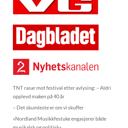
TNT rasar mot festival etter avlysing: – Aldri
opplevd maken på 40 år
– Det skumleste er om vi skuffer
«Nordland Musikkfest­uke engasjerer både
musikalsk og politisk»