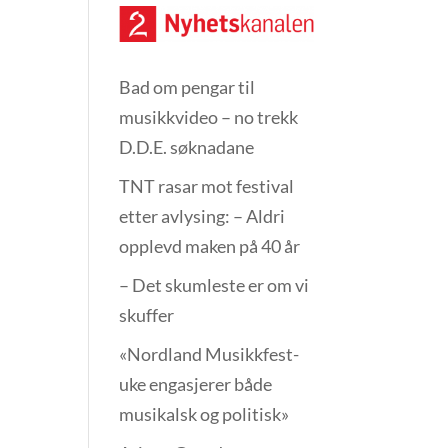
Bad om pengar til
musikkvideo – no trekk
D.D.E. søknadane
TNT rasar mot festival
etter avlysing: – Aldri
opplevd maken på 40 år
– Det skumleste er om vi
skuffer
«Nordland Musikkfest­
uke engasjerer både
musikalsk og politisk»